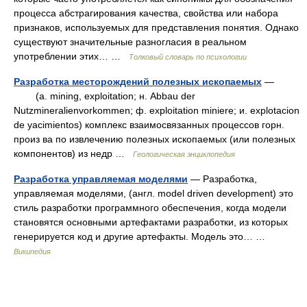
процесса абстрагирования качества, свойства или набора
признаков, используемых для представления понятия. Однако
существуют значительные разногласия в реальном
употреблении этих… …
Толковый словарь по психологии
Разработка месторождений полезных ископаемых
—
(a. mining, exploitation; н. Abbau der
Nutzmineralienvorkommen; ф. exploitation miniere; и. explotacion
de yacimientos) комплекс взаимосвязанных процессов горн.
произ ва по извлечению полезных ископаемых (или полезных
компонентов) из недр …
Геологическая энциклопедия
Разработка управляемая моделями
— Разработка,
управляемая моделями, (англ. model driven development) это
стиль разработки программного обеспечения, когда модели
становятся основными артефактами разработки, из которых
генерируется код и другие артефакты. Модель это… …
Википедия