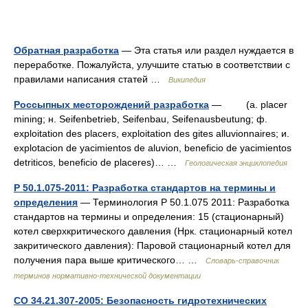
Обратная разработка
— Эта статья или раздел нуждается в
переработке. Пожалуйста, улучшите статью в соответствии с
правилами написания статей …
Википедия
Россыпных месторождений разработка
— (a. placer
mining; н. Seifenbetrieb, Seifenbau, Seifenausbeutung; ф.
exploitation des placers, exploitation des gites alluvionnaires; и.
explotacion de yacimientos de aluvion, beneficio de yacimientos
detriticos, beneficio de placeres)… …
Геологическая энциклопедия
Р 50.1.075-2011: Разработка стандартов на термины и
определения
— Терминология Р 50.1.075 2011: Разработка
стандартов на термины и определения: 15 (стационарный)
котел сверхкритического давления (Нрк. стационарный котел
закритического давления): Паровой стационарный котел для
получения пара выше критического… …
Словарь-справочник
терминов нормативно-технической документации
СО 34.21.307-2005: Безопасность гидротехнических